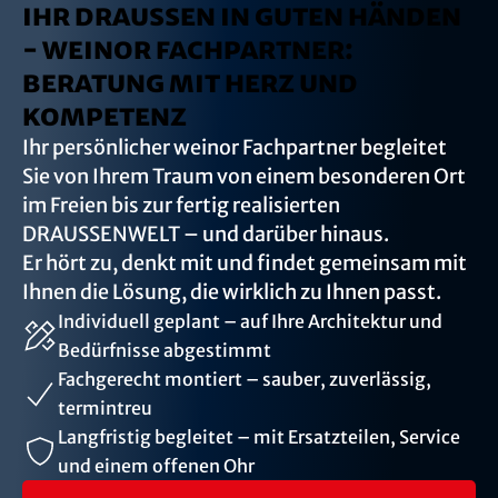
IHR DRAUSSEN IN GUTEN HÄNDEN
- WEINOR FACHPARTNER:
BERATUNG MIT HERZ UND
KOMPETENZ
Ihr persönlicher weinor Fachpartner begleitet
Sie von Ihrem Traum von einem besonderen Ort
im Freien bis zur fertig realisierten
DRAUSSENWELT – und darüber hinaus.
Er hört zu, denkt mit und findet gemeinsam mit
Ihnen die Lösung, die wirklich zu Ihnen passt.
Individuell geplant – auf Ihre Architektur und
Bedürfnisse abgestimmt
Fachgerecht montiert – sauber, zuverlässig,
termintreu
Langfristig begleitet – mit Ersatzteilen, Service
und einem offenen Ohr