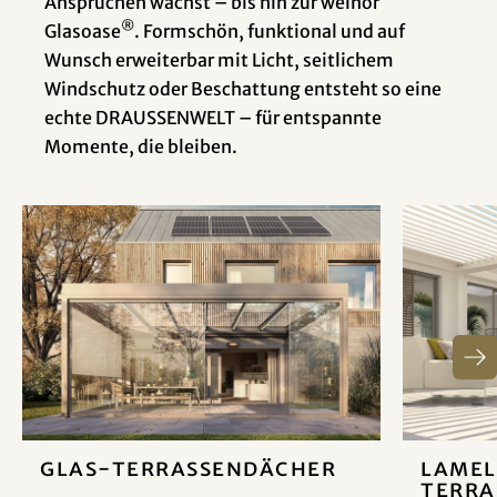
Ansprüchen wächst – bis hin zur weinor
®
Glasoase
. Formschön, funktional und auf
Wunsch erweiterbar mit Licht, seitlichem
Windschutz oder Beschattung entsteht so eine
echte DRAUSSENWELT – für entspannte
Momente, die bleiben.
Glas-Terrassendächer
Lamel
Terra